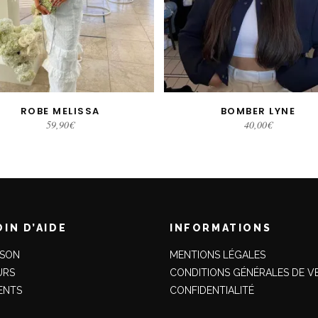
ROBE MELISSA
BOMBER LYNE
CHOIX DES OPTIONS
CHOIX DES OPTIONS
59,90
€
40,00
€
IN D’AIDE
INFORMATIONS
ISON
MENTIONS LÉGALES
URS
CONDITIONS GÉNÉRALES DE V
ENTS
CONFIDENTIALITÉ