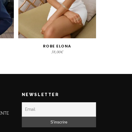
ROBE ELONA
CHOIX DES OPTIONS
38,00
€
NEWSLETTER
ENTE