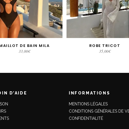
MAILLOT DE BAIN MILA
ROBE TRICOT
CHOIX DES OPTIONS
CHOIX DES OPTIONS
33,00
€
35,00
€
IN D’AIDE
INFORMATIONS
ISON
MENTIONS LÉGALES
URS
CONDITIONS GÉNÉRALES DE V
ENTS
CONFIDENTIALITÉ