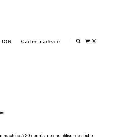
TION
Cartes cadeaux
(0)
M
rés
 machine à 30 degrés, ne pas utiliser de sèche-