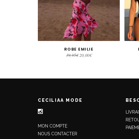
ROBE EMILIE
CHOIX DES OPTIONS
Le
Le
39,95
€
20,00
€
prix
prix
initial
actuel
était :
est :
39,95€.
20,00€.
CECILIAA MODE
BESO
LIVRA
RETO
MON COMPTE
PAIEM
NOUS CONTACTER