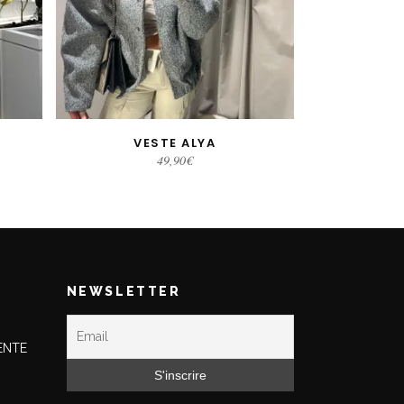
VESTE ALYA
CHOIX DES OPTIONS
49,90
€
NEWSLETTER
ENTE