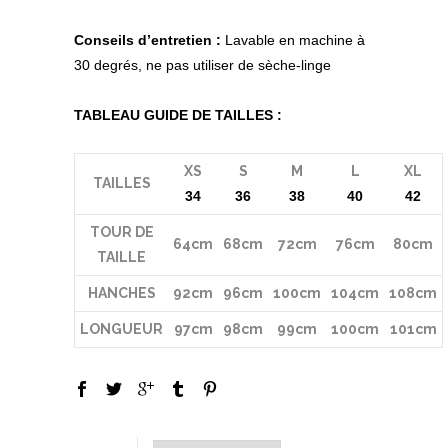
Conseils d’entretien :
Lavable en machine à
30 degrés, ne pas utiliser de sèche-linge
TABLEAU GUIDE DE TAILLES :
XS
S
M
L
XL
TAILLES
34
36
38
40
42
TOUR DE
64cm
68cm
72cm
76cm
80cm
TAILLE
HANCHES
92cm
96cm
100cm
104cm
108cm
LONGUEUR
97cm
98cm
99cm
100cm
101cm